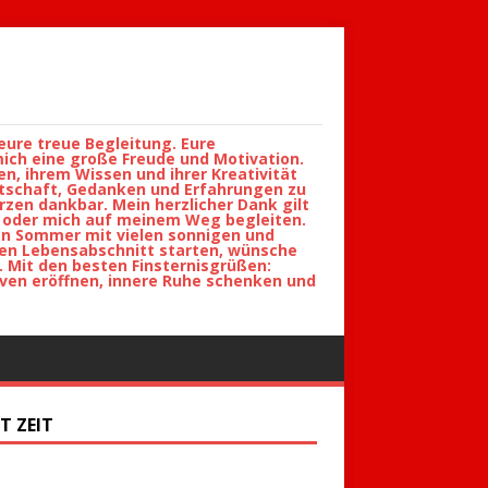
eure treue Begleitung. Eure
ch eine große Freude und Motivation.
en, ihrem Wissen und ihrer Kreativität
itschaft, Gedanken und Erfahrungen zu
erzen dankbar. Mein herzlicher Dank gilt
en oder mich auf meinem Weg begleiten.
hen Sommer mit vielen sonnigen und
hen Lebensabschnitt starten, wünsche
. Mit den besten Finsternisgrüßen:
ven eröffnen, innere Ruhe schenken und
ST ZEIT