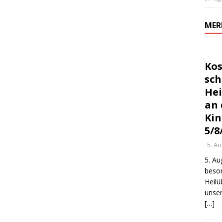
MER
Kos
sc
Hei
an 
Kin
5/8
5. A
5. Au
beso
Heilü
unser
[…]