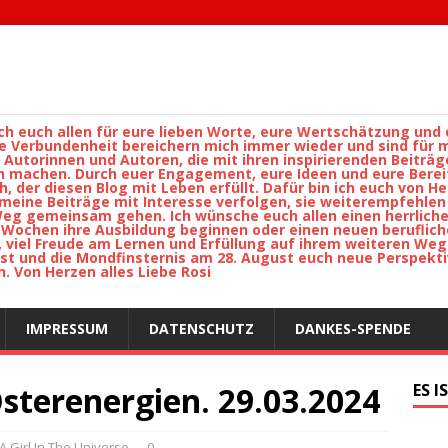
ch euch allen für eure lieben Worte, eure Wertschätzung und 
Verbundenheit bereichern mich immer wieder und sind für mi
 Autorinnen und Autoren, die mit ihren inspirierenden Beiträg
h machen. Durch euer Engagement, eure Ideen und eure Bere
h, der diesen Blog mit Leben erfüllt. Dafür bin ich euch von H
e meine Beiträge mit Interesse verfolgen, sie weiterempfehl
n Weg gemeinsam gehen. Ich wünsche euch allen einen herrlic
n Wochen ihre Ausbildung beginnen oder einen neuen beruflic
t, viel Freude am Lernen und Erfüllung auf ihrem weiteren Weg
st und die Mondfinsternis am 28. August euch neue Perspekti
. Von Herzen alles Liebe Rosi
IMPRESSUM
DATENSCHUTZ
DANKES-SPENDE
Osterenergien. 29.03.2024
ES I
 A Girl In The Universe
0