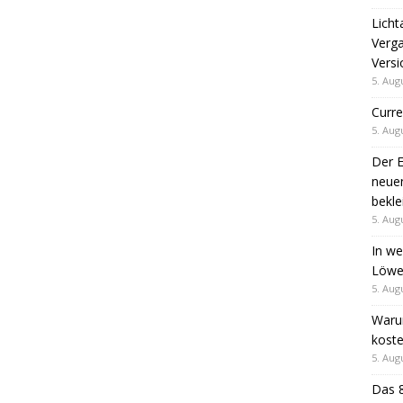
Licht
Verga
Versi
5. Aug
Curre
5. Aug
Der E
neuen
bekle
5. Aug
In we
Löwen
5. Aug
Warum
koste
5. Aug
Das 8