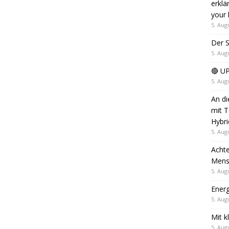
erklä
your 
5. Aug
Der S
5. Aug
🔴 U
5. Aug
An di
mit T
Hybri
5. Aug
Achte
Mensc
5. Aug
Energ
5. Aug
Mit k
5. Aug