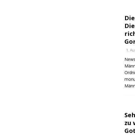
Die
Die
ric
Gor
1. A
Newsl
Männl
Ordn
monu
Männl
Seh
zu 
Got