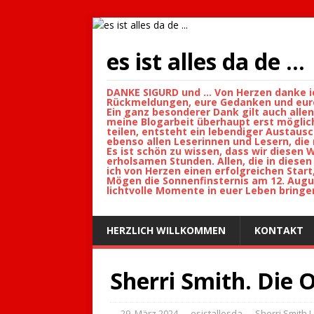
es ist alles da de ...
DANKE SIGURD und ... Von Herzen danke i
Rückmeldungen, eure Gedanken und eure 
Ein ganz besonderer Dank gilt auch allen
meine Blogarbeit überhaupt erst möglic
teilen, entsteht ein lebendiger Austausc
ebenso allen Leserinnen und Lesern, di
Es ist schön zu wissen, dass wir diese
erholsamen Stunden. Allen, die in diese
ich von Herzen einen erfolgreichen Star
Mögen die Sonnenfinsternis am 12. Augu
lichtvolle Momente in euer Leben bringen
HERZLICH WILLKOMMEN
KONTAKT
Sherri Smith. Die 
29. März 2024
esistallesda
Sherri Smith I