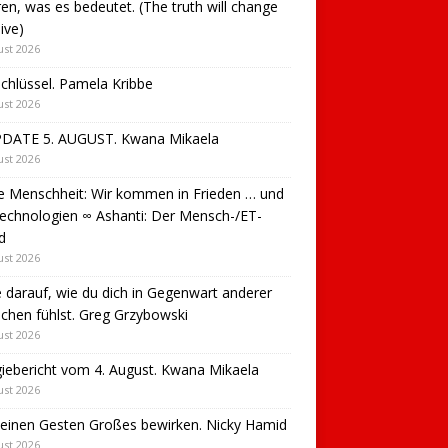
ren, was es bedeutet. (The truth will change
live)
ust 2026
chlüssel. Pamela Kribbe
ust 2026
PDATE 5. AUGUST. Kwana Mikaela
ust 2026
e Menschheit: Wir kommen in Frieden … und
echnologien ∞ Ashanti: Der Mensch-/ET-
d
ust 2026
 darauf, wie du dich in Gegenwart anderer
hen fühlst. Greg Grzybowski
ust 2026
iebericht vom 4. August. Kwana Mikaela
ust 2026
leinen Gesten Großes bewirken. Nicky Hamid
ust 2026