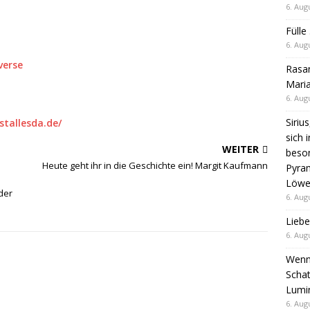
6. Aug
Fülle
6. Aug
verse
Rasan
Maria
6. Aug
Siriu
stallesda.de/
sich 
WEITER
beso
Heute geht ihr in die Geschichte ein! Margit Kaufmann
Pyra
Löwen
der
6. Aug
Liebe
6. Aug
Wenn 
Schat
Lumi
6. Aug