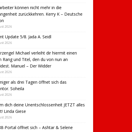
arbeiter können nicht mehr in die
ngenheit zurückkehren. Kerry K – Deutsche
on
ust 2026
nt Update 5/8. Jada A. Seidl
ust 2026
rzengel Michael verleiht dir hiermit einen
 Rang und Titel, den du von nun an
idest. Manuel – Der Widder
ust 2026
niger als drei Tagen öffnet sich das
tor. Soheila
ust 2026
 dich deine Unentschlossenheit JETZT alles
t! Linda Giese
ust 2026
8-Portal öffnet sich – Ashtar & Selene