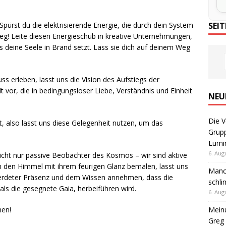
rst du die elektrisierende Energie, die durch dein System
SEI
stieg! Leite diesen Energieschub in kreative Unternehmungen,
s deine Seele in Brand setzt. Lass sie dich auf deinem Weg
 erleben, lasst uns die Vision des Aufstiegs der
lt vor, die in bedingungsloser Liebe, Verständnis und Einheit
NEU
Die V
, also lasst uns diese Gelegenheit nutzen, um das
Grupp
Lumi
6. Aug
nicht nur passive Beobachter des Kosmos – wir sind aktive
 den Himmel mit ihrem feurigen Glanz bemalen, lasst uns
Manch
eerdeter Präsenz und dem Wissen annehmen, dass die
schli
ls die gesegnete Gaia, herbeiführen wird.
6. Aug
Meinu
hen!
Greg