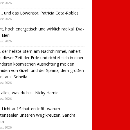
ust 2026
 … und das Löwentor. Patricia Cota-Robles
ust 2026
t, hoch energetisch und wirklich radikal! Eva-
 Eleni
ust 2026
s, der hellste Stern am Nachthimmel, nähert
in dieser Zeit der Erde und richtet sich in einer
nderen kosmischen Ausrichtung mit den
miden von Gizeh und der Sphinx, dem großen
, aus. Soheila
ust 2026
 alles, was du bist. Nicky Hamid
ust 2026
Licht auf Schatten trifft, warum
tenseelen unseren Weg kreuzen. Sandra
na
ust 2026