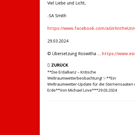
Viel Liebe und Licht,
-SA Smith
https://www.facebook.com/aGirlintheUni
29.03.2024
© Übersetzung Roswitha …
https://www.esi
ZURÜCK
**Die Erdallianz – Kritische
Weltraumwetterbeobachtung! ✨**Ein
Weltraumwetter-Update für die Sternensaaten 
Erde**Von Michael Love***29.03.2024