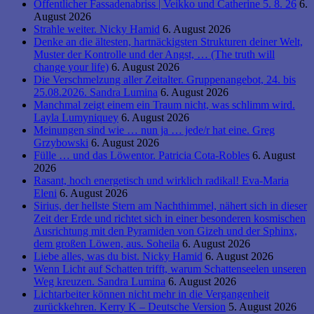
Öffentlicher Fassadenabriss | Veikko und Catherine 5. 8. 26
6.
August 2026
Strahle weiter. Nicky Hamid
6. August 2026
Denke an die ältesten, hartnäckigsten Strukturen deiner Welt,
Muster der Kontrolle und der Angst, … (The truth will
change your life)
6. August 2026
Die Verschmelzung aller Zeitalter. Gruppenangebot, 24. bis
25.08.2026. Sandra Lumina
6. August 2026
Manchmal zeigt einem ein Traum nicht, was schlimm wird.
Layla Lumyniquey
6. August 2026
Meinungen sind wie … nun ja … jede/r hat eine. Greg
Grzybowski
6. August 2026
Fülle … und das Löwentor. Patricia Cota-Robles
6. August
2026
Rasant, hoch energetisch und wirklich radikal! Eva-Maria
Eleni
6. August 2026
Sirius, der hellste Stern am Nachthimmel, nähert sich in dieser
Zeit der Erde und richtet sich in einer besonderen kosmischen
Ausrichtung mit den Pyramiden von Gizeh und der Sphinx,
dem großen Löwen, aus. Soheila
6. August 2026
Liebe alles, was du bist. Nicky Hamid
6. August 2026
Wenn Licht auf Schatten trifft, warum Schattenseelen unseren
Weg kreuzen. Sandra Lumina
6. August 2026
Lichtarbeiter können nicht mehr in die Vergangenheit
zurückkehren. Kerry K – Deutsche Version
5. August 2026