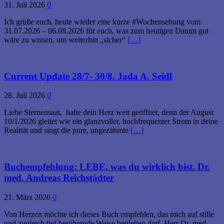
31. Juli 2026
0
Ich grüße euch, heute wieder eine kurze #Wochensehung vom
31.07.2026 – 06.08.2026 für euch, was zum heutigen Datum gut
wäre zu wissen, um weiterhin „sicher“
[…]
Current Update 28/7- 30/8. Jada A. Seidl
28. Juli 2026
0
Liebe Sternensaat, halte dein Herz weit geöffnet, denn der August
10/1/2026 gleitet wie ein glanzvoller, hochfrequenter Strom in deine
Realität und singt die pure, ungezähmte
[…]
Buchempfehlung: LEBE, was du wirklich bist. Dr.
med. Andreas Reichstädter
21. März 2026
0
Von Herzen möchte ich dieses Buch empfehlen, das mich auf stille
und zugleich tief berührende Weise begleiten darf. Herr Dr. med.