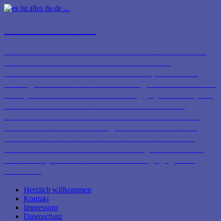
es ist alles da de ...
Ein herzliches Dankeschön an alle Leserinnen und
Leser für euer Vertrauen – und an unsere
Autorinnen und Autoren für ihre inspirierenden
Beiträge. Ein kleines Dankeschön geht auch an mich
selbst, schließlich braucht ein Blog ja jemanden, der
ihn am Laufen hält. 😊 Ich wünsche euch ein
wunderschönes Wochenende und eine erholsame
Sommerzeit! Und falls du gerade noch versuchst,
beim Löwentor die letzten Reste deines Karmas
aufzuräumen: Vielleicht ist Karma ja einfach eine
Geschichte, die wir schon viel zu lange geglaubt
haben.😉
Herzlich willkommen
Kontakt
Impressum
Datenschutz