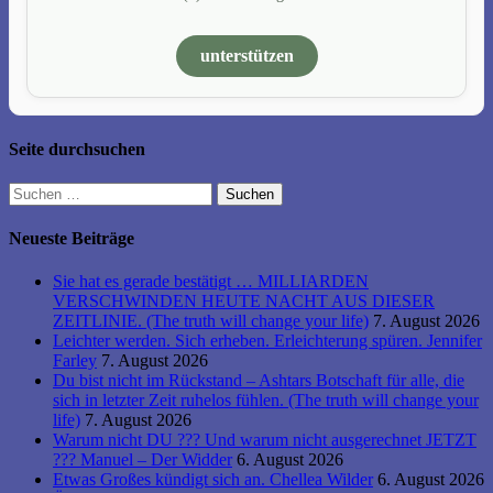
unterstützen
Seite durchsuchen
Suchen
nach:
Neueste Beiträge
Sie hat es gerade bestätigt … MILLIARDEN
VERSCHWINDEN HEUTE NACHT AUS DIESER
ZEITLINIE. (The truth will change your life)
7. August 2026
Leichter werden. Sich erheben. Erleichterung spüren. Jennifer
Farley
7. August 2026
Du bist nicht im Rückstand – Ashtars Botschaft für alle, die
sich in letzter Zeit ruhelos fühlen. (The truth will change your
life)
7. August 2026
Warum nicht DU ??? Und warum nicht ausgerechnet JETZT
??? Manuel – Der Widder
6. August 2026
Etwas Großes kündigt sich an. Chellea Wilder
6. August 2026