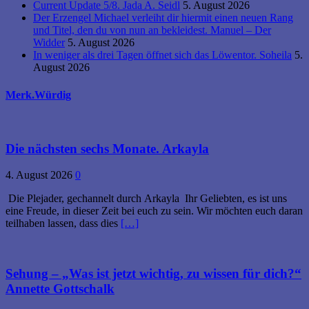
Current Update 5/8. Jada A. Seidl
5. August 2026
Der Erzengel Michael verleiht dir hiermit einen neuen Rang
und Titel, den du von nun an bekleidest. Manuel – Der
Widder
5. August 2026
In weniger als drei Tagen öffnet sich das Löwentor. Soheila
5.
August 2026
Merk.Würdig
Die nächsten sechs Monate. Arkayla
4. August 2026
0
Die Plejader, gechannelt durch Arkayla Ihr Geliebten, es ist uns
eine Freude, in dieser Zeit bei euch zu sein. Wir möchten euch daran
teilhaben lassen, dass dies
[…]
Sehung – „Was ist jetzt wichtig, zu wissen für dich?“
Annette Gottschalk