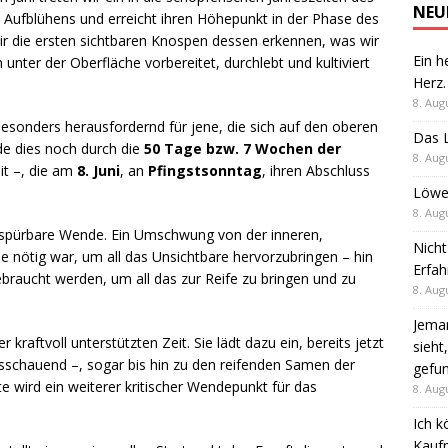
NEU
s Aufblühens und erreicht ihren Höhepunkt in der Phase des
wir die ersten sichtbaren Knospen dessen erkennen, was wir
Ein h
unter der Oberfläche vorbereitet, durchlebt und kultiviert
Herz.
8. Aug
 besonders herausfordernd für jene, die sich auf den oberen
Das L
de dies noch durch die
50 Tage bzw. 7 Wochen der
8. Aug
it –, die am
8. Juni
, an
Pfingstsonntag
, ihren Abschluss
Löwen
8. Aug
spürbare Wende. Ein Umschwung von der inneren,
Nicht
 nötig war, um all das Unsichtbare hervorzubringen – hin
Erfah
braucht werden, um all das zur Reife zu bringen und zu
8. Aug
Jeman
r kraftvoll unterstützten Zeit. Sie lädt dazu ein, bereits jetzt
sieht
sschauend –, sogar bis hin zu den reifenden Samen der
gefun
 wird ein weiterer kritischer Wendepunkt für das
8. Aug
Ich k
Kaufm