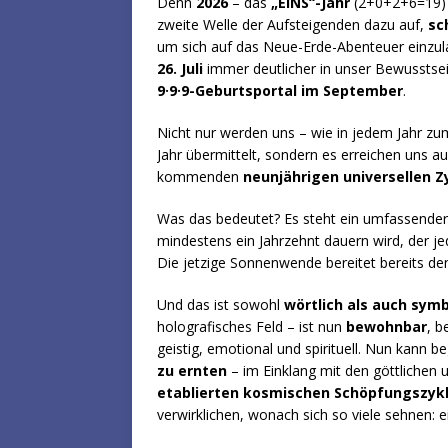
Denn
2026
– das
„EINS“-Jahr
(2+0+2+6=19) st
zweite Welle der Aufsteigenden dazu auf,
sc
um sich auf das Neue-Erde-Abenteuer einzul
26. Juli
immer deutlicher in unser Bewusstse
9·9·9-Geburtsportal im September
.
Nicht nur werden uns – wie in jedem Jahr z
Jahr übermittelt, sondern es erreichen uns a
kommenden
neunjährigen universellen Z
Was das bedeutet? Es steht ein umfassender 
mindestens ein Jahrzehnt dauern wird, der 
Die jetzige Sonnenwende bereitet bereits de
Und das ist sowohl
wörtlich als auch sym
holografisches Feld – ist nun
bewohnbar
, b
geistig, emotional und spirituell. Nun kann
zu ernten
– im Einklang mit den göttlichen 
etablierten kosmischen Schöpfungszyk
verwirklichen, wonach sich so viele sehnen: 