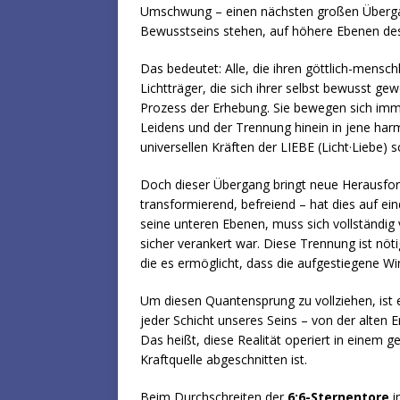
Umschwung – einen nächsten großen Übergang
Bewusstseins stehen, auf höhere Ebenen des
Das bedeutet: Alle, die ihren göttlich-men
Lichtträger, die sich ihrer selbst bewusst ge
Prozess der Erhebung. Sie bewegen sich imm
Leidens und der Trennung hinein in jene har
universellen Kräften der LIEBE (Licht·Liebe) 
Doch dieser Übergang bringt neue Herausford
transformierend, befreiend – hat dies auf ei
seine unteren Ebenen, muss sich vollständig 
sicher verankert war. Diese Trennung ist nöt
die es ermöglicht, dass die aufgestiegene Wi
Um diesen Quantensprung zu vollziehen, ist 
jeder Schicht unseres Seins – von der alten Er
Das heißt, diese Realität operiert in einem g
Kraftquelle abgeschnitten ist.
Beim Durchschreiten der
6:6-Sternentore
i