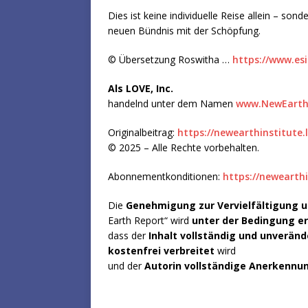
Dies ist keine individuelle Reise allein – sond
neuen Bündnis mit der Schöpfung.
© Übersetzung Roswitha …
https://www.esi
Als LOVE, Inc.
handelnd unter dem Namen
www.NewEarthI
Originalbeitrag:
https://newearthinstitute.
© 2025 – Alle Rechte vorbehalten.
Abonnementkonditionen:
https://newearthi
Die
Genehmigung zur Vervielfältigung
Earth Report“ wird
unter der Bedingung er
dass der
Inhalt vollständig und unveränd
kostenfrei verbreitet
wird
und der
Autorin vollständige Anerkennu