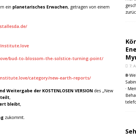
gesch
ern ein
planetarisches Erwachen
, getragen von einem
zurü
stallesda.de/
Kör
nstitute.love
Ene
Myr
love/bud-to-blossom-the-solstice-turning-point/
7. 
🌐 We
nstitute.love/category/new-earth-reports/
Sabin
· Men
 und Weitergabe der KOSTENLOSEN VERSION
des „New
Beha
teilt
,
telef
ert bleibt
,
ng
zukommt.
Seh