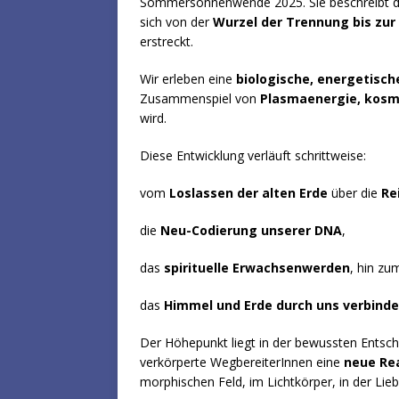
Sommersonnenwende 2025. Sie beschreibt die
sich von der
Wurzel der Trennung bis zur
erstreckt.
Wir erleben eine
biologische, energetisch
Zusammenspiel von
Plasmaenergie, kosm
wird.
Diese Entwicklung verläuft schrittweise:
vom
Loslassen der alten Erde
über die
Re
die
Neu-Codierung unserer DNA
,
das
spirituelle Erwachsenwerden
, hin z
das
Himmel und Erde durch uns verbinde
Der Höhepunkt liegt in der bewussten Entsc
verkörperte WegbereiterInnen eine
neue Rea
morphischen Feld, im Lichtkörper, in der Lieb