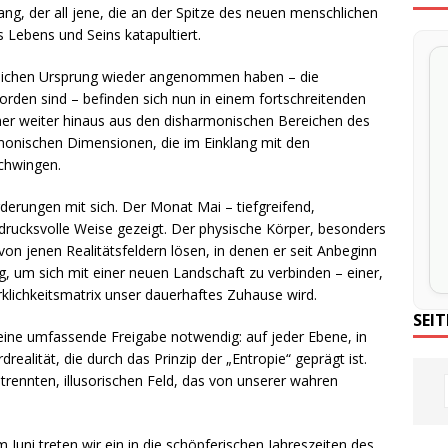
, der all jene, die an der Spitze des neuen menschlichen
 Lebens und Seins katapultiert.
schlichen Ursprung wieder angenommen haben – die
worden sind – befinden sich nun in einem fortschreitenden
er weiter hinaus aus den disharmonischen Bereichen des
monischen Dimensionen, die im Einklang mit den
schwingen.
erungen mit sich. Der Monat Mai – tiefgreifend,
ndrucksvolle Weise gezeigt. Der physische Körper, besonders
von jenen Realitätsfeldern lösen, in denen er seit Anbeginn
ig, um sich mit einer neuen Landschaft zu verbinden – einer,
rklichkeitsmatrix unser dauerhaftes Zuhause wird.
SEI
eine umfassende Freigabe notwendig: auf jeder Ebene, in
drealität, die durch das Prinzip der „Entropie“ geprägt ist.
etrennten, illusorischen Feld, das von unserer wahren
m Juni treten wir ein in die schöpferischen Jahreszeiten des