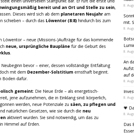
ellt einen universellen Startpunkt dar. Er ruft die erste und
8. Aug
hwingungsmäßig bereit und an Ort und Stelle zu sein
,
assen. Dieses wird sich ab dem
planetaren Neujahr
am
Sonn
in schieben – durch das
Löwentor (8:8)
hindurch bis zum
mit.
8. Aug
Botsc
um Löwentor – neue (Missions-)Aufträge für das kommende
Lumi
uch
neue, ursprüngliche Baupläne
für die Geburt des
8. Aug
yklus
.
An da
Neubeginn bevor – einer, dessen vollständige Entfaltung
Aufs
jedoch mit dem
Dezember-Solstitium
ernsthaft beginnt.
auf 
n Boden dafür.
8. Aug
bolisch gemeint
: Die Neue Erde – als energetisch-
Inves
ereit, jene aufzunehmen, die in Einklang sind: körperlich,
8. Aug
 begonnen werden, neue Potenziale zu
säen, zu pflegen und
💗 Da
und natürlichen Gesetzen, wie sie durch die
neu
8. Aug
len
aktiviert wurden. Sie sind notwendig, um das zu
ein Himmel auf Erden.
Das 8
Esse