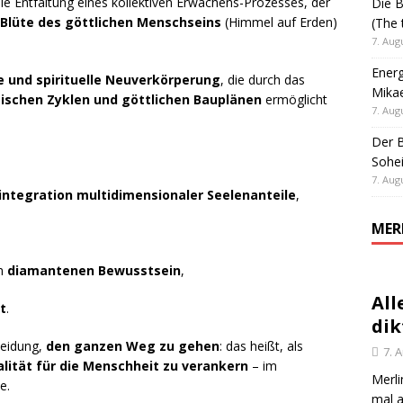
 Entfaltung eines kollektiven Erwachens-Prozesses, der
Die B
 Blüte des göttlichen Menschseins
(Himmel auf Erden)
(The 
7. Aug
Energ
e und spirituelle Neuverkörperung
, die durch das
Mika
ischen Zyklen und göttlichen Bauplänen
ermöglicht
7. Aug
Der B
Sohei
7. Aug
integration multidimensionaler Seelenanteile
,
MER
um
diamantenen Bewusstsein
,
All
t
.
dik
heidung,
den ganzen Weg zu gehen
: das heißt, als
7. 
lität für die Menschheit zu verankern
– im
Merli
e.
mal a