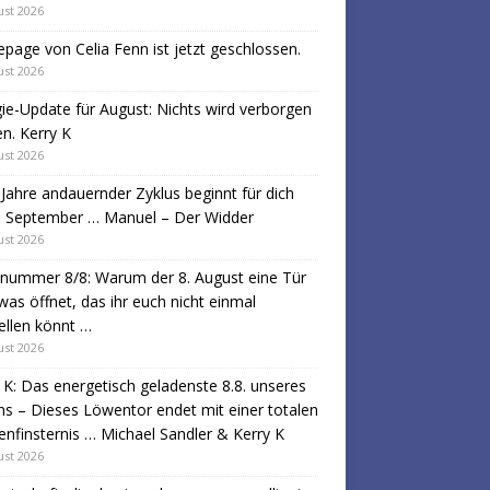
ust 2026
age von Celia Fenn ist jetzt geschlossen.
ust 2026
ie-Update für August: Nichts wird verborgen
en. Kerry K
ust 2026
-Jahre andauernder Zyklus beginnt für dich
. September … Manuel – Der Widder
ust 2026
nummer 8/8: Warum der 8. August eine Tür
was öffnet, das ihr euch nicht einmal
ellen könnt …
ust 2026
 K: Das energetisch geladenste 8.8. unseres
s – Dieses Löwentor endet mit einer totalen
nfinsternis … Michael Sandler & Kerry K
ust 2026