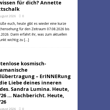
wissen für dich? Annette
tschalk
August 2026
0
rüße euch, heute gibt es wieder eine kurze
hensehung für den Zeitraum 07.08.2026 bis
.2026. Darin erfahrt ihr, was zum aktuellen
unkt wichtig zu
[…]
tenlose kosmisch-
hamanische
lübertragung – ErINNERung
die Liebe deines inneren
des. Sandra Lumina. Heute,
/26 … Nachbericht. Heute,
/26
August 2026
0