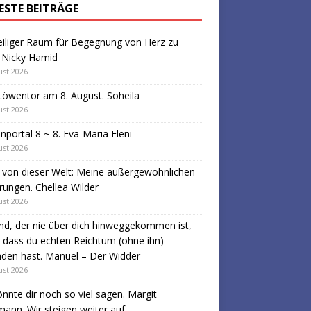
ESTE BEITRÄGE
eiliger Raum für Begegnung von Herz zu
 Nicky Hamid
ust 2026
öwentor am 8. August. Soheila
ust 2026
portal 8 ~ 8. Eva-Maria Eleni
ust 2026
 von dieser Welt: Meine außergewöhnlichen
rungen. Chellea Wilder
ust 2026
d, der nie über dich hinweggekommen ist,
, dass du echten Reichtum (ohne ihn)
den hast. Manuel – Der Widder
ust 2026
önnte dir noch so viel sagen. Margit
ann. Wir steigen weiter auf.