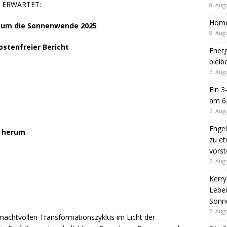
G ERWARTET:
8. Aug
Homep
d um die Sonnenwende 2025
8. Aug
stenfreier Bericht
Energ
bleib
7. Aug
Ein 3
am 6
7. Aug
Engel
g herum
zu et
vorst
7. Aug
Kerry
Leben
Sonne
7. Aug
 machtvollen Transformationszyklus im Licht der