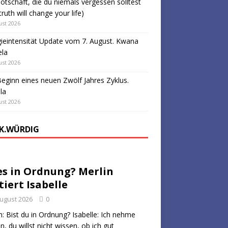
otschaft, die du niemals vergessen solltest
truth will change your life)
ust 2026
ieintensität Update vom 7. August. Kwana
ela
ust 2026
eginn eines neuen Zwölf Jahres Zyklus.
la
ust 2026
K.WÜRDIG
es in Ordnung? Merlin
tiert Isabelle
August 2026
0
n: Bist du in Ordnung? Isabelle: Ich nehme
n, du willst nicht wissen, ob ich gut