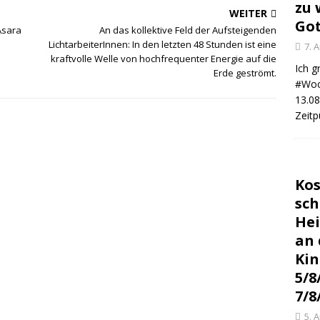
zu 
WEITER
Got
Asara
An das kollektive Feld der Aufsteigenden
LichtarbeiterInnen: In den letzten 48 Stunden ist eine
7. 
kraftvolle Welle von hochfrequenter Energie auf die
Ich g
Erde geströmt.
#Woc
13.08
Zeitp
Kos
sc
Hei
an 
Kin
5/8
7/8
5. 