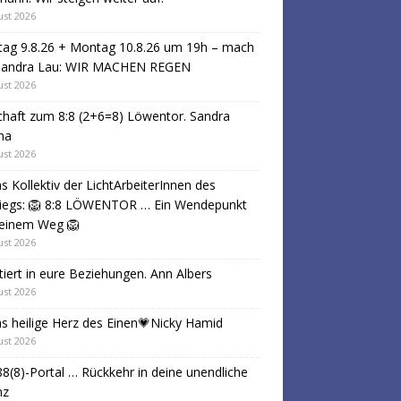
ust 2026
tag 9.8.26 + Montag 10.8.26 um 19h – mach
 Sandra Lau: WIR MACHEN REGEN
ust 2026
haft zum 8:8 (2+6=8) Löwentor. Sandra
na
ust 2026
s Kollektiv der LichtArbeiterInnen des
tiegs: 🦁 8:8 LÖWENTOR … Ein Wendepunkt
deinem Weg 🦁
ust 2026
tiert in eure Beziehungen. Ann Albers
ust 2026
s heilige Herz des Einen💗Nicky Hamid
ust 2026
8(8)-Portal … Rückkehr in deine unendliche
nz