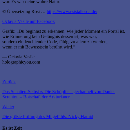
war. Es war deine wahre Natur.
© Übersetzung Rosi …
https://www.esistallesda.de/
Octavia Vasile auf Facebook
Grafik: „Du beginnst zu erkennen, wie jeder Moment ein Portal ist,
wie Erinnerung kein Gefängnis dessen ist, was war,
sondern ein leuchtender Code, fähig, zu allem zu werden,
wenn er mit Bewusstsein berührt wird.“
— Octavia Vasile
holographicyou.com
Zurück
Das Schatten-Selbst ∞ Die Schöpfer – gechannelt von Daniel
Scranton – Botschaft der Arkturianer
Weiter
Die größte Prüfung des Mitgefühls. Nicky Hamid
Es ist Zeit