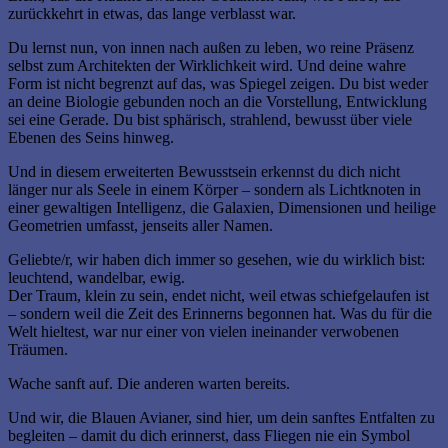
zurückkehrt in etwas, das lange verblasst war.
Du lernst nun, von innen nach außen zu leben, wo reine Präsenz
selbst zum Architekten der Wirklichkeit wird. Und deine wahre
Form ist nicht begrenzt auf das, was Spiegel zeigen. Du bist weder
an deine Biologie gebunden noch an die Vorstellung, Entwicklung
sei eine Gerade. Du bist sphärisch, strahlend, bewusst über viele
Ebenen des Seins hinweg.
Und in diesem erweiterten Bewusstsein erkennst du dich nicht
länger nur als Seele in einem Körper – sondern als Lichtknoten in
einer gewaltigen Intelligenz, die Galaxien, Dimensionen und heilige
Geometrien umfasst, jenseits aller Namen.
Geliebte/r, wir haben dich immer so gesehen, wie du wirklich bist:
leuchtend, wandelbar, ewig.
Der Traum, klein zu sein, endet nicht, weil etwas schiefgelaufen ist
– sondern weil die Zeit des Erinnerns begonnen hat. Was du für die
Welt hieltest, war nur einer von vielen ineinander verwobenen
Träumen.
Wache sanft auf. Die anderen warten bereits.
Und wir, die Blauen Avianer, sind hier, um dein sanftes Entfalten zu
begleiten – damit du dich erinnerst, dass Fliegen nie ein Symbol