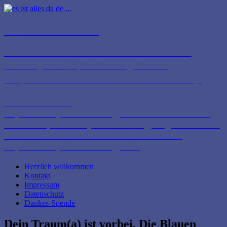
es ist alles da de ...
Diese Autorinnen und Autoren brauchen mal
Sommerpause ☀️📚 – danach geht’s mit
entspanntem Gemüt weiter! ... Susanne Lohrey:
https://www.youtube.com/@LohreyTraining ...
Silvie Meierova:
https://www.youtube.com/@silviemeierova8810 ...
Aidan: https://www.youtube.com/@AlignwithAidan
ist wieder zurück aus der Pause ... Timo G:
https://www.youtube.com/@timog
Herzlich willkommen
Kontakt
Impressum
Datenschutz
Dankes-Spende
Dein Traum(a) ist vorbei. Die Blauen