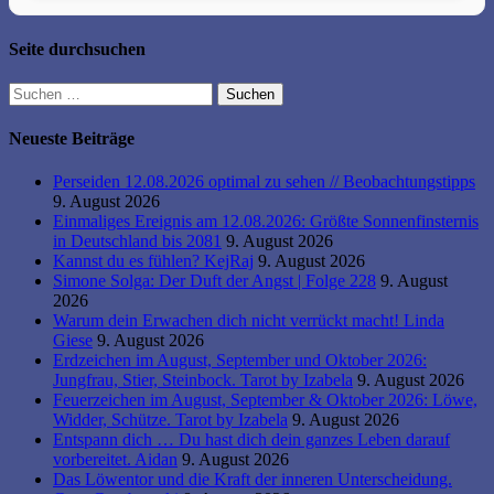
Seite durchsuchen
Suchen
nach:
Neueste Beiträge
Perseiden 12.08.2026 optimal zu sehen // Beobachtungstipps
9. August 2026
Einmaliges Ereignis am 12.08.2026: Größte Sonnenfinsternis
in Deutschland bis 2081
9. August 2026
Kannst du es fühlen? KejRaj
9. August 2026
Simone Solga: Der Duft der Angst | Folge 228
9. August
2026
Warum dein Erwachen dich nicht verrückt macht! Linda
Giese
9. August 2026
Erdzeichen im August, September und Oktober 2026:
Jungfrau, Stier, Steinbock. Tarot by Izabela
9. August 2026
Feuerzeichen im August, September & Oktober 2026: Löwe,
Widder, Schütze. Tarot by Izabela
9. August 2026
Entspann dich … Du hast dich dein ganzes Leben darauf
vorbereitet. Aidan
9. August 2026
Das Löwentor und die Kraft der inneren Unterscheidung.