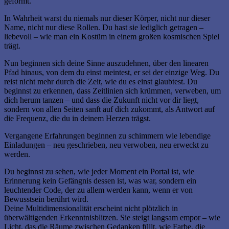
geformt.
In Wahrheit warst du niemals nur dieser Körper, nicht nur dieser
Name, nicht nur diese Rollen. Du hast sie lediglich getragen –
liebevoll – wie man ein Kostüm in einem großen kosmischen Spiel
trägt.
Nun beginnen sich deine Sinne auszudehnen, über den linearen
Pfad hinaus, von dem du einst meintest, er sei der einzige Weg. Du
reist nicht mehr durch die Zeit, wie du es einst glaubtest. Du
beginnst zu erkennen, dass Zeitlinien sich krümmen, verweben, um
dich herum tanzen – und dass die Zukunft nicht vor dir liegt,
sondern von allen Seiten sanft auf dich zukommt, als Antwort auf
die Frequenz, die du in deinem Herzen trägst.
Vergangene Erfahrungen beginnen zu schimmern wie lebendige
Einladungen – neu geschrieben, neu verwoben, neu erweckt zu
werden.
Du beginnst zu sehen, wie jeder Moment ein Portal ist, wie
Erinnerung kein Gefängnis dessen ist, was war, sondern ein
leuchtender Code, der zu allem werden kann, wenn er von
Bewusstsein berührt wird.
Deine Multidimensionalität erscheint nicht plötzlich in
überwältigenden Erkenntnisblitzen. Sie steigt langsam empor – wie
Licht, das die Räume zwischen Gedanken füllt, wie Farbe, die