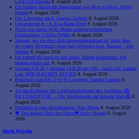
Greg Grzybowski
8. August 2026
Ein heiliger Raum für Begegnung von Herz zu Herz. Nicky
Hamid
8. August 2026
Das Löwentor am 8. August. Soheila
8. August 2026
Löwenportal 8 ~ 8. Eva-Maria Eleni
8. August 2026
Nicht von dieser Welt: Meine außergewöhnlichen
Erfahrungen. Chellea Wilder
8. August 2026
Jemand, der nie über dich hinweggekommen ist, sieht, dass
du echten Reichtum (ohne ihn) gefunden hast. Manuel – Der
Widder
8. August 2026
Ich könnte dir noch so viel sagen. Margit Kaufmann. Wir
steigen weiter auf.
8. August 2026
Sonntag 9.8.26 + Montag 10.8.26 um 19h – mach mit. Sandra
Lau: WIR MACHEN REGEN
8. August 2026
Botschaft zum 8:8 (2+6=8) Löwentor. Sandra Lumina
8.
August 2026
An das Kollektiv der LichtArbeiterInnen des Aufstiegs: 🦁
8:8 LÖWENTOR … Ein Wendepunkt auf deinem Weg 🦁
8.
August 2026
Investiert in eure Beziehungen. Ann Albers
8. August 2026
💗 Das heilige Herz des Einen💗Nicky Hamid
8. August
2026
Merk.Würdig