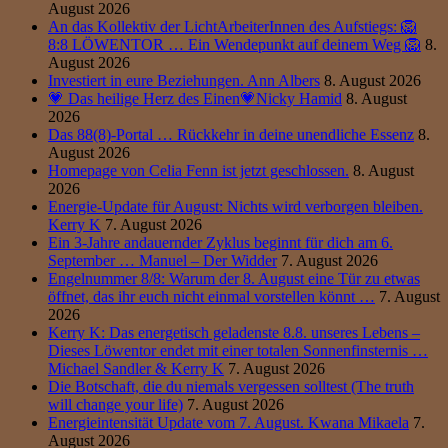
August 2026
An das Kollektiv der LichtArbeiterInnen des Aufstiegs: 🦁
8:8 LÖWENTOR … Ein Wendepunkt auf deinem Weg 🦁
8.
August 2026
Investiert in eure Beziehungen. Ann Albers
8. August 2026
💗 Das heilige Herz des Einen💗Nicky Hamid
8. August
2026
Das 88(8)-Portal … Rückkehr in deine unendliche Essenz
8.
August 2026
Homepage von Celia Fenn ist jetzt geschlossen.
8. August
2026
Energie-Update für August: Nichts wird verborgen bleiben.
Kerry K
7. August 2026
Ein 3-Jahre andauernder Zyklus beginnt für dich am 6.
September … Manuel – Der Widder
7. August 2026
Engelnummer 8/8: Warum der 8. August eine Tür zu etwas
öffnet, das ihr euch nicht einmal vorstellen könnt …
7. August
2026
Kerry K: Das energetisch geladenste 8.8. unseres Lebens –
Dieses Löwentor endet mit einer totalen Sonnenfinsternis …
Michael Sandler & Kerry K
7. August 2026
Die Botschaft, die du niemals vergessen solltest (The truth
will change your life)
7. August 2026
Energieintensität Update vom 7. August. Kwana Mikaela
7.
August 2026