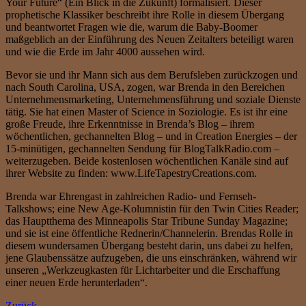
Your Future“ (Ein Blick in die Zukunft) formalisiert. Dieser
prophetische Klassiker beschreibt ihre Rolle in diesem Übergang
und beantwortet Fragen wie die, warum die Baby-Boomer
maßgeblich an der Einführung des Neuen Zeitalters beteiligt waren
und wie die Erde im Jahr 4000 aussehen wird.
Bevor sie und ihr Mann sich aus dem Berufsleben zurückzogen und
nach South Carolina, USA, zogen, war Brenda in den Bereichen
Unternehmensmarketing, Unternehmensführung und soziale Dienste
tätig. Sie hat einen Master of Science in Soziologie. Es ist ihr eine
große Freude, ihre Erkenntnisse in Brenda’s Blog – ihrem
wöchentlichen, gechannelten Blog – und in Creation Energies – der
15-minütigen, gechannelten Sendung für BlogTalkRadio.com –
weiterzugeben. Beide kostenlosen wöchentlichen Kanäle sind auf
ihrer Website zu finden: www.LifeTapestryCreations.com.
Brenda war Ehrengast in zahlreichen Radio- und Fernseh-
Talkshows; eine New Age-Kolumnistin für den Twin Cities Reader;
das Hauptthema des Minneapolis Star Tribune Sunday Magazine;
und sie ist eine öffentliche Rednerin/Channelerin. Brendas Rolle in
diesem wundersamen Übergang besteht darin, uns dabei zu helfen,
jene Glaubenssätze aufzugeben, die uns einschränken, während wir
unseren „Werkzeugkasten für Lichtarbeiter und die Erschaffung
einer neuen Erde herunterladen“.
Zurück