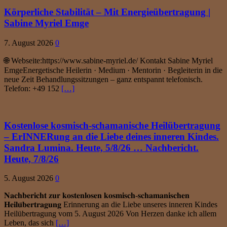
Körperliche Stabilität – Mit Energieübertragung |
Sabine Myriel Emge
7. August 2026
0
🌐 Webseite:https://www.sabine-myriel.de/ Kontakt Sabine Myriel
EmgeEnergetische Heilerin · Medium · Mentorin · Begleiterin in die
neue Zeit Behandlungssitzungen – ganz entspannt telefonisch.
Telefon: +49 152
[…]
Kostenlose kosmisch-schamanische Heilübertragung
– ErINNERung an die Liebe deines inneren Kindes.
Sandra Lumina. Heute, 5/8/26 … Nachbericht.
Heute, 7/8/26
5. August 2026
0
𝐍𝐚𝐜𝐡𝐛𝐞𝐫𝐢𝐜𝐡𝐭 𝐳𝐮𝐫 𝐤𝐨𝐬𝐭𝐞𝐧𝐥𝐨𝐬𝐞𝐧 𝐤𝐨𝐬𝐦𝐢𝐬𝐜𝐡-𝐬𝐜𝐡𝐚𝐦𝐚𝐧𝐢𝐬𝐜𝐡𝐞𝐧
𝐇𝐞𝐢𝐥𝐮̈𝐛𝐞𝐫𝐭𝐫𝐚𝐠𝐮𝐧𝐠 Erinnerung an die Liebe unseres inneren Kindes
Heilübertragung vom 5. August 2026 Von Herzen danke ich allem
Leben, das sich
[…]