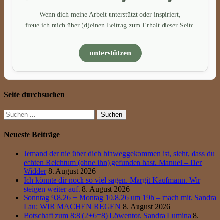
Wenn dich meine Arbeit unterstützt oder inspiriert,
freue ich mich über (d)einen Beitrag zum Erhalt dieser Seite.
unterstützen
Seite durchsuchen
Suchen
nach:
Neueste Beiträge
Jemand der nie über dich hinweggekommen ist, sieht, dass du
echten Reichtum (ohne ihn) gefunden hast. Manuel – Der
Widder
8. August 2026
Ich könnte dir noch so viel sagen. Margit Kaufmann. Wir
steigen weiter auf.
8. August 2026
Sonntag 9.8.26 + Montag 10.8.26 um 19h – mach mit. Sandra
Lau: WIR MACHEN REGEN
8. August 2026
Botschaft zum 8:8 (2+6=8) Löwentor. Sandra Lumina
8.