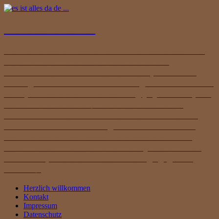
es ist alles da de ...
Ein herzliches Dankeschön an alle Leserinnen und
Leser für euer Vertrauen – und an unsere
Autorinnen und Autoren für ihre inspirierenden
Beiträge. Ein kleines Dankeschön geht auch an mich
selbst, schließlich braucht ein Blog ja jemanden, der
ihn am Laufen hält. 😊 Ich wünsche euch ein
wunderschönes Wochenende und eine erholsame
Sommerzeit! Und falls du gerade noch versuchst,
beim Löwentor die letzten Reste deines Karmas
aufzuräumen: Vielleicht ist Karma ja einfach eine
Geschichte, die wir schon viel zu lange geglaubt
haben.😉
Herzlich willkommen
Kontakt
Impressum
Datenschutz