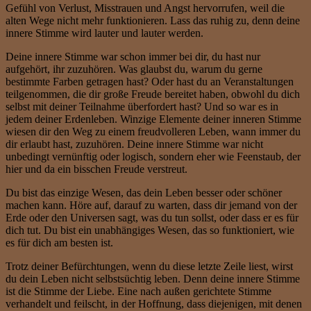
Gefühl von Verlust, Misstrauen und Angst hervorrufen, weil die
alten Wege nicht mehr funktionieren. Lass das ruhig zu, denn deine
innere Stimme wird lauter und lauter werden.
Deine innere Stimme war schon immer bei dir, du hast nur
aufgehört, ihr zuzuhören. Was glaubst du, warum du gerne
bestimmte Farben getragen hast? Oder hast du an Veranstaltungen
teilgenommen, die dir große Freude bereitet haben, obwohl du dich
selbst mit deiner Teilnahme überfordert hast? Und so war es in
jedem deiner Erdenleben. Winzige Elemente deiner inneren Stimme
wiesen dir den Weg zu einem freudvolleren Leben, wann immer du
dir erlaubt hast, zuzuhören. Deine innere Stimme war nicht
unbedingt vernünftig oder logisch, sondern eher wie Feenstaub, der
hier und da ein bisschen Freude verstreut.
Du bist das einzige Wesen, das dein Leben besser oder schöner
machen kann. Höre auf, darauf zu warten, dass dir jemand von der
Erde oder den Universen sagt, was du tun sollst, oder dass er es für
dich tut. Du bist ein unabhängiges Wesen, das so funktioniert, wie
es für dich am besten ist.
Trotz deiner Befürchtungen, wenn du diese letzte Zeile liest, wirst
du dein Leben nicht selbstsüchtig leben. Denn deine innere Stimme
ist die Stimme der Liebe. Eine nach außen gerichtete Stimme
verhandelt und feilscht, in der Hoffnung, dass diejenigen, mit denen