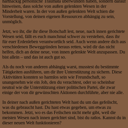
hartnäckig persönliche Traumata überwunden haben, sondern darauf
hinweisen, dass solche von außen gelenkten Wesen in der
Minderheit waren. In der von außen gelenkten Welt schien die
Vorstellung, von deinen eigenen Ressourcen abhängig zu sein,
unmöglich.
Jetzt, wo ihr, die ihr diese Botschaft lest, neue, nach innen gerichtete
Wesen seid, fällt es euch manchmal schwer zu verstehen, dass ihr
für euer Erdenleben verantwortlich seid. Auch wenn andere dich aus
verschiedenen Beweggründen heraus retten, wird dir das nicht
helfen, dich an deine neue, von innen gelenkte Welt anzupassen. Du
bist allein – und das ist auch gut so.
Als du noch von anderen abhängig warst, musstest du bestimmte
Tätigkeiten ausführen, um dir ihre Unterstützung zu sichern. Diese
Aktivitäten konnten so harmlos sein wie Freundschaft, so
unangenehm wie ein Job, den du verachtest, oder so scheinbar
neutral wie die Unterstützung einer politischen Partei, die zwar
einige der von dir gewünschten Aktionen durchführte, aber nie alle.
In deiner nach außen gerichteten Welt hast du um das gefeilscht,
was du gebraucht hast. Du hast etwas gegeben, um etwas zu
bekommen. Jetzt, wo es das Feilschen nicht mehr gibt, weil die
meisten Wesen nach innen gerichtet sind, bist du ratlos. Kannst du in
dieser neuen Welt funktionieren?