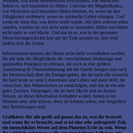
Weisheit, von ihren Mitmenschen fernzuhalten. Die Menschen
lieben es, sich besonders zu fühlen. Und eine der Möglichkeiten,
wie Menschen sich besonders fühlen können, ist, wenn sie ihre
Fähigkeiten verfeinern, wenn sie spirituelle Gaben erlangen. Und
wenn sie dann das, was ihnen zuteil wurde, mit allen anderen teilen
würden, würden sie sich nicht mehr so besonders fühlen und hätten
nicht mehr so viel Macht. Und das ist es, was in der gesamten
Menschheitsgeschichte hier auf der Erde passiert ist, aber jetzt
ändern sich die Zeiten.
Informationen können der Masse nicht mehr vorenthalten werden.
Ihr alle habt die Möglichkeit, die verschiedenen Werkzeuge und
spirituellen Praktiken zu erlernen, die euch in eine größere
Ausrichtung & Übereinstimmung mit der Quelle bringen und euch
die Meisterschaft über die Energie geben, die ihr euch alle wünscht.
Ihr habt heute so viele Lehrerinnen und Lehrer auf eurer Welt, die
versuchen, ihre Mitmenschen zu ermächtigen, und das ist ein sehr
gutes Zeichen. Diejenigen, die an ihrer Macht und an diesem
Wissen, an dieser Information festhalten wollen, haben es im
Moment sehr, sehr schwer, denn sie können sehen, wie vergeblich
ihre Bemühungen sind.
Grafiktext: Ihr alle greift auf genau das zu, was ihr braucht
und wann ihr es braucht, und es ist eine sehr aufregende Zeit,
ein menschliches Wesen auf dem Planeten Erde zu sein. Wenn
ihr wirklich aufsteigen wollt, um euer höheres Selbst zu sein,