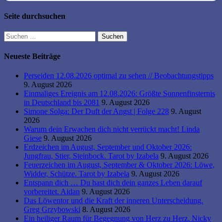
Seite durchsuchen
Suchen
nach:
Neueste Beiträge
Perseiden 12.08.2026 optimal zu sehen // Beobachtungstipps
9. August 2026
Einmaliges Ereignis am 12.08.2026: Größte Sonnenfinsternis
in Deutschland bis 2081
9. August 2026
Simone Solga: Der Duft der Angst | Folge 228
9. August
2026
Warum dein Erwachen dich nicht verrückt macht! Linda
Giese
9. August 2026
Erdzeichen im August, September und Oktober 2026:
Jungfrau, Stier, Steinbock. Tarot by Izabela
9. August 2026
Feuerzeichen im August, September & Oktober 2026: Löwe,
Widder, Schütze. Tarot by Izabela
9. August 2026
Entspann dich … Du hast dich dein ganzes Leben darauf
vorbereitet. Aidan
9. August 2026
Das Löwentor und die Kraft der inneren Unterscheidung.
Greg Grzybowski
8. August 2026
Ein heiliger Raum für Begegnung von Herz zu Herz. Nicky