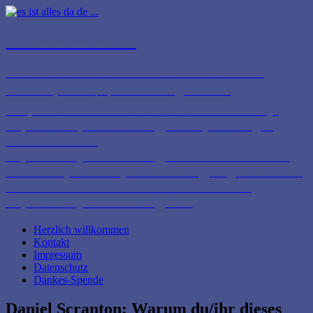
es ist alles da de ...
Diese Autorinnen und Autoren brauchen mal
Sommerpause ☀️📚 – danach geht’s mit
entspanntem Gemüt weiter! ... Susanne Lohrey:
https://www.youtube.com/@LohreyTraining ...
Silvie Meierova:
https://www.youtube.com/@silviemeierova8810 ...
Aidan: https://www.youtube.com/@AlignwithAidan
ist wieder zurück aus der Pause ... Timo G:
https://www.youtube.com/@timog
Herzlich willkommen
Kontakt
Impressum
Datenschutz
Dankes-Spende
Daniel Scranton: Warum du/ihr dieses