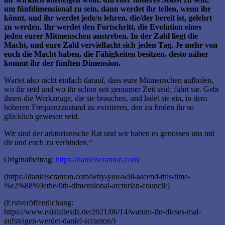
um fünfdimensional zu sein, dann werdet ihr teilen, wenn ihr
könnt, und ihr werdet jede/n lehren, die/der bereit ist, gelehrt
zu werden. Ihr werdet den Fortschritt, die Evolution eines
jeden eurer Mitmenschen anstreben. In der Zahl liegt die
Macht, und eure Zahl vervielfacht sich jeden Tag. Je mehr von
euch die Macht haben, die Fähigkeiten besitzen, desto näher
kommt ihr der fünften Dimension.
Wartet also nicht einfach darauf, dass eure Mitmenschen aufholen,
wo ihr seid und wo ihr schon seit geraumer Zeit seid; führt sie. Gebt
ihnen die Werkzeuge, die sie brauchen, und ladet sie ein, in dem
höheren Frequenzzustand zu existieren, den zu finden ihr so
glücklich gewesen seid.
Wir sind der arkturianische Rat und wir haben es genossen uns mit
dir und euch zu verbinden.“
Originalbeitrag:
https://danielscranton.com/
(https://danielscranton.com/why-you-will-ascend-this-time-
%e2%88%9ethe-9th-dimensional-arcturian-council/)
(Erstveröffentlichung:
https://www.esistallesda.de/2021/06/14/warum-ihr-dieses-mal-
aufsteigen-werdet-daniel-scranton/)