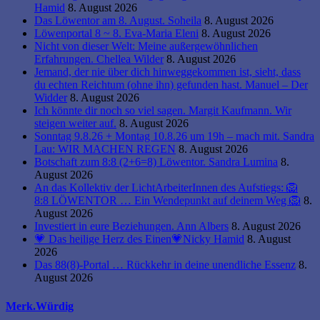
Hamid
8. August 2026
Das Löwentor am 8. August. Soheila
8. August 2026
Löwenportal 8 ~ 8. Eva-Maria Eleni
8. August 2026
Nicht von dieser Welt: Meine außergewöhnlichen
Erfahrungen. Chellea Wilder
8. August 2026
Jemand, der nie über dich hinweggekommen ist, sieht, dass
du echten Reichtum (ohne ihn) gefunden hast. Manuel – Der
Widder
8. August 2026
Ich könnte dir noch so viel sagen. Margit Kaufmann. Wir
steigen weiter auf.
8. August 2026
Sonntag 9.8.26 + Montag 10.8.26 um 19h – mach mit. Sandra
Lau: WIR MACHEN REGEN
8. August 2026
Botschaft zum 8:8 (2+6=8) Löwentor. Sandra Lumina
8.
August 2026
An das Kollektiv der LichtArbeiterInnen des Aufstiegs: 🦁
8:8 LÖWENTOR … Ein Wendepunkt auf deinem Weg 🦁
8.
August 2026
Investiert in eure Beziehungen. Ann Albers
8. August 2026
💗 Das heilige Herz des Einen💗Nicky Hamid
8. August
2026
Das 88(8)-Portal … Rückkehr in deine unendliche Essenz
8.
August 2026
Merk.Würdig