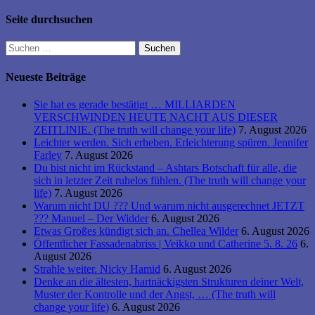
Seite durchsuchen
Suchen
nach:
Neueste Beiträge
Sie hat es gerade bestätigt … MILLIARDEN
VERSCHWINDEN HEUTE NACHT AUS DIESER
ZEITLINIE. (The truth will change your life)
7. August 2026
Leichter werden. Sich erheben. Erleichterung spüren. Jennifer
Farley
7. August 2026
Du bist nicht im Rückstand – Ashtars Botschaft für alle, die
sich in letzter Zeit ruhelos fühlen. (The truth will change your
life)
7. August 2026
Warum nicht DU ??? Und warum nicht ausgerechnet JETZT
??? Manuel – Der Widder
6. August 2026
Etwas Großes kündigt sich an. Chellea Wilder
6. August 2026
Öffentlicher Fassadenabriss | Veikko und Catherine 5. 8. 26
6.
August 2026
Strahle weiter. Nicky Hamid
6. August 2026
Denke an die ältesten, hartnäckigsten Strukturen deiner Welt,
Muster der Kontrolle und der Angst, … (The truth will
change your life)
6. August 2026