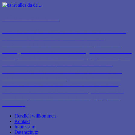
es ist alles da de ...
Ein herzliches Dankeschön an alle Leserinnen und
Leser für euer Vertrauen – und an unsere
Autorinnen und Autoren für ihre inspirierenden
Beiträge. Ein kleines Dankeschön geht auch an mich
selbst, schließlich braucht ein Blog ja jemanden, der
ihn am Laufen hält. 😊 Ich wünsche euch ein
wunderschönes Wochenende und eine erholsame
Sommerzeit! Und falls du gerade noch versuchst,
beim Löwentor die letzten Reste deines Karmas
aufzuräumen: Vielleicht ist Karma ja einfach eine
Geschichte, die wir schon viel zu lange geglaubt
haben.😉
Herzlich willkommen
Kontakt
Impressum
Datenschutz