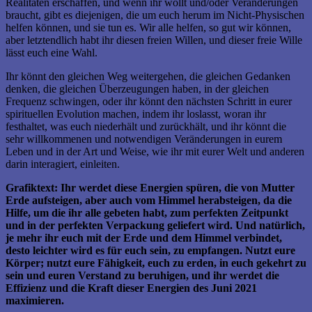
Realitäten erschaffen, und wenn ihr wollt und/oder Veränderungen
braucht, gibt es diejenigen, die um euch herum im Nicht-Physischen
helfen können, und sie tun es. Wir alle helfen, so gut wir können,
aber letztendlich habt ihr diesen freien Willen, und dieser freie Wille
lässt euch eine Wahl.
Ihr könnt den gleichen Weg weitergehen, die gleichen Gedanken
denken, die gleichen Überzeugungen haben, in der gleichen
Frequenz schwingen, oder ihr könnt den nächsten Schritt in eurer
spirituellen Evolution machen, indem ihr loslasst, woran ihr
festhaltet, was euch niederhält und zurückhält, und ihr könnt die
sehr willkommenen und notwendigen Veränderungen in eurem
Leben und in der Art und Weise, wie ihr mit eurer Welt und anderen
darin interagiert, einleiten.
Grafiktext:
Ihr werdet diese Energien spüren, die von Mutter
Erde aufsteigen, aber auch vom Himmel herabsteigen, da die
Hilfe, um die ihr alle gebeten habt, zum perfekten Zeitpunkt
und in der perfekten Verpackung geliefert wird. Und natürlich,
je mehr ihr euch mit der Erde und dem Himmel verbindet,
desto leichter wird es für euch sein, zu empfangen. Nutzt eure
Körper; nutzt eure Fähigkeit, euch zu erden, in euch gekehrt zu
sein und euren Verstand zu beruhigen, und ihr werdet die
Effizienz und die Kraft dieser Energien des Juni 2021
maximieren.