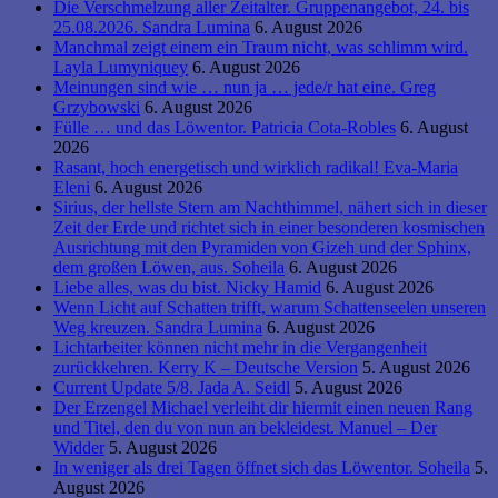
Die Verschmelzung aller Zeitalter. Gruppenangebot, 24. bis
25.08.2026. Sandra Lumina
6. August 2026
Manchmal zeigt einem ein Traum nicht, was schlimm wird.
Layla Lumyniquey
6. August 2026
Meinungen sind wie … nun ja … jede/r hat eine. Greg
Grzybowski
6. August 2026
Fülle … und das Löwentor. Patricia Cota-Robles
6. August
2026
Rasant, hoch energetisch und wirklich radikal! Eva-Maria
Eleni
6. August 2026
Sirius, der hellste Stern am Nachthimmel, nähert sich in dieser
Zeit der Erde und richtet sich in einer besonderen kosmischen
Ausrichtung mit den Pyramiden von Gizeh und der Sphinx,
dem großen Löwen, aus. Soheila
6. August 2026
Liebe alles, was du bist. Nicky Hamid
6. August 2026
Wenn Licht auf Schatten trifft, warum Schattenseelen unseren
Weg kreuzen. Sandra Lumina
6. August 2026
Lichtarbeiter können nicht mehr in die Vergangenheit
zurückkehren. Kerry K – Deutsche Version
5. August 2026
Current Update 5/8. Jada A. Seidl
5. August 2026
Der Erzengel Michael verleiht dir hiermit einen neuen Rang
und Titel, den du von nun an bekleidest. Manuel – Der
Widder
5. August 2026
In weniger als drei Tagen öffnet sich das Löwentor. Soheila
5.
August 2026