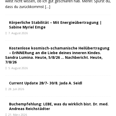
willst nicht wissen, ob ich gut geschlafen hab. Merlin: Spürst du,
dass du zurückkommst
[…]
Körperliche Stabilität – Mit Energieübertragung |
Sabine Myriel Emge
7. August 2026
Kostenlose kosmisch-schamanische Heilübertragung
– ErINNERung an die Liebe deines inneren Kindes.
Sandra Lumina. Heute, 5/8/26 … Nachbericht. Heute,
7/8/26
5. August 2026
Current Update 28/7- 30/8. Jada A. Seidl
28. Juli 2026
Buchempfehlung: LEBE, was du wirklich bist. Dr. med.
Andreas Reichstädter
21. März 2026