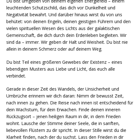
Du bist umgeben von deinem eigenen Energiefeld – einem
leuchtenden Schutzschild, das dich vor Dunkelheit und
Negativität bewahrt. Und darüber hinaus wirst du von uns
behütet: von deinen Engeln, deinen geistigen Führern und den
vielen spirituellen Wesen des Lichts aus der galaktischen
Gemeinschaft, die dich durch dein Erdenleben begleiten. Wir
sind da – immer. Wir geben dir Halt und Weisheit. Du bist nie
allein in deinem Schmerz oder auf deinem Weg.
Du bist Teil eines größeren Gewebes der Existenz – eines
lebendigen Musters aus Liebe und Licht, das euch alle
verbindet.
Gerade in dieser Zeit des Wandels, der Unsicherheit und
Umbrüche erinnern wir dich daran: Nimm dir bewusst Zeit,
nach innen zu gehen. Die Reise nach innen ist entscheidend für
dein Wachstum, für dein Erwachen. Finde deinen inneren
Rückzugsort – jenen heiligen Raum in dir, in dem Frieden
wohnt. Lausche der Stimme deiner Seele, die in sanften,
liebevollen Flüstern zu dir spricht. In dieser Stille wirst du die
Klarheit finden, nach der du suchst. Lass den Frieden in dir